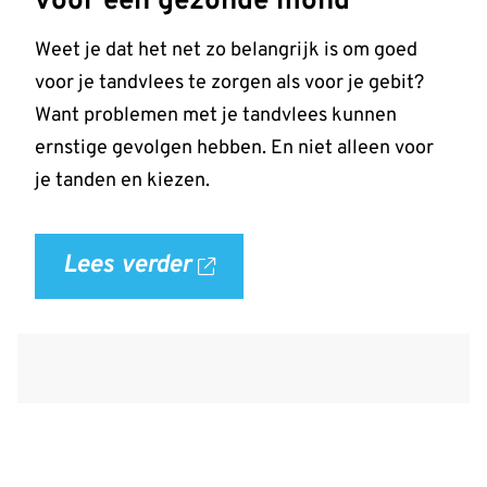
voor een gezonde mond
doen!'
op
Weet je dat het net zo belangrijk is om goed
allesoverhetgebit.nl
voor je tandvlees te zorgen als voor je gebit?
Want problemen met je tandvlees kunnen
ernstige gevolgen hebben. En niet alleen voor
je tanden en kiezen.
Lees verder
over
'Gezond
tandvlees:
de
basis
voor
een