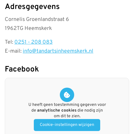
gezonde
Adresgegevens
mond'
Cornelis Groenlandstraat 6
op
1962TG Heemskerk
allesoverhetgebit.nl
Tel:
0251 - 208 083
E-mail:
info@tandartsinheemskerk.nl
Facebook
U heeft geen toestemming gegeven voor
de
analytische cookies
die nodig zijn
om dit te zien.
Cookie-instellingen wijzigen