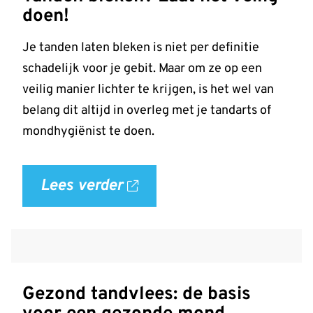
doen!
over
openstaande
Je tanden laten bleken is niet per definitie
rekening'
schadelijk voor je gebit. Maar om ze op een
op
veilig manier lichter te krijgen, is het wel van
allesoverhetgebit.nl
belang dit altijd in overleg met je tandarts of
mondhygiënist te doen.
Lees verder
over
'Tanden
bleken?
Laat
het
Gezond tandvlees: de basis
veilig