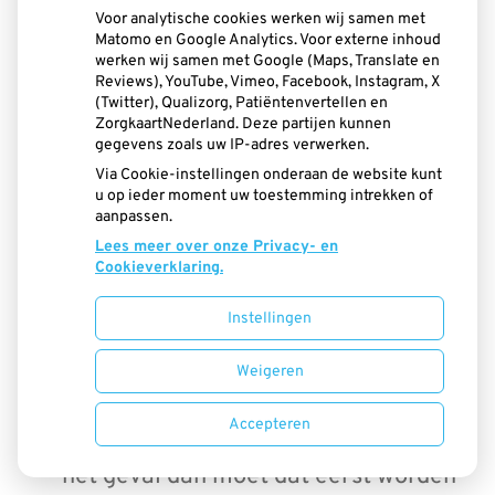
een implantaat worden geplaatst. Voor
Voor analytische cookies werken wij samen met
Matomo en Google Analytics. Voor externe inhoud
een succesvolle behandeling moet u wel
werken wij samen met Google (Maps, Translate en
Reviews), YouTube, Vimeo, Facebook, Instagram, X
aan enkele voorwaarden voldoen:
(Twitter), Qualizorg, Patiëntenvertellen en
ZorgkaartNederland. Deze partijen kunnen
gegevens zoals uw IP-adres verwerken.
Via Cookie-instellingen onderaan de website kunt
Er moet voldoende kaakbot in hoogte
u op ieder moment uw toestemming intrekken of
aanpassen.
én in breedte zijn.
Lees meer over onze Privacy- en
Cookieverklaring.
Het kaakbot moet gezond zijn.
Instellingen
Weigeren
Ook het tandvlees van de resterende
Accepteren
tanden moet gezond zijn. Is dat niet
het geval dan moet dat eerst worden