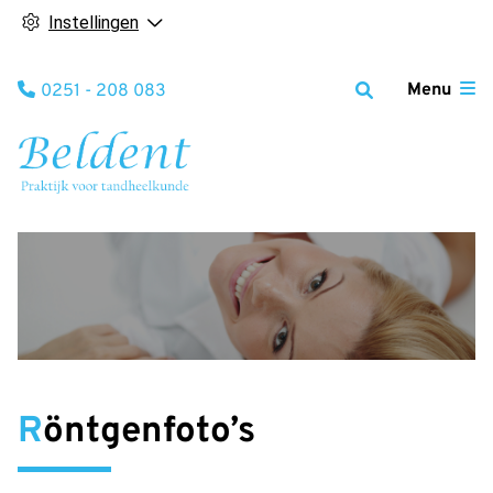
Instellingen
Tel:
Menu
0251 - 208 083
Röntgenfoto’s