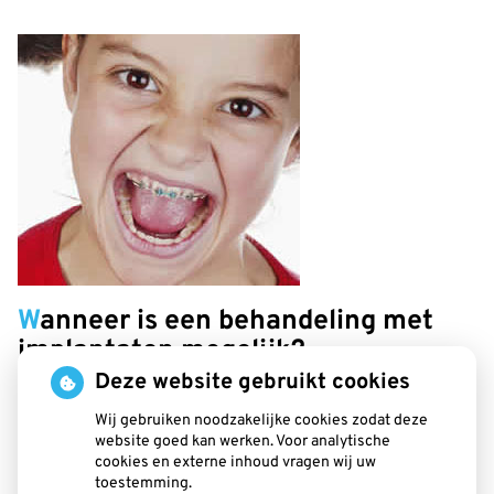
Wanneer is een behandeling met
implantaten mogelijk?
Deze website gebruikt cookies
Wij gebruiken noodzakelijke cookies zodat deze
In principe kan bij iedereen met volgroeid
website goed kan werken. Voor analytische
cookies en externe inhoud vragen wij uw
kaakbot (vanaf ongeveer achttien jaar)
toestemming.