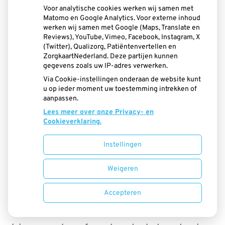
Met geen enkele tandenborstel kom je er
Voor analytische cookies werken wij samen met
Matomo en Google Analytics. Voor externe inhoud
goed tussen. Je tandarts of mondhygiënist
werken wij samen met Google (Maps, Translate en
Reviews), YouTube, Vimeo, Facebook, Instagram, X
kan je adviseren de ruimten tussen je
(Twitter), Qualizorg, Patiëntenvertellen en
ZorgkaartNederland. Deze partijen kunnen
tanden en kiezen eenmaal per dag te
gegevens zoals uw IP-adres verwerken.
reinigen met ragers, flossdraad of
Via Cookie-instellingen onderaan de website kunt
u op ieder moment uw toestemming intrekken of
tandenstokers. Vraag je behandelaar welk
aanpassen.
Lees meer over onze Privacy- en
hulpmiddel het beste bij je past en hoe je
Cookieverklaring.
het moet gebruiken.
Instellingen
Weigeren
Kies een goede tandenborstel
Kies een zachte borstel met een kleine
Accepteren
borstelkop. Vervang de tandenborstel elke