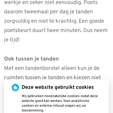
werkje en zeker niet eenvoudig. Poets
daarom tweemaal per dag je tanden
zorgvuldig en niet te krachtig. Een goede
poetsbeurt duurt twee minuten. Dus neem
je tijd!
Ook tussen je tanden
Met een tandenborstel alleen kun je de
ruimten tussen je tanden en kiezen niet
altijd goed schoonmaken. Het maakt
Deze website gebruikt cookies
hierbij niet uit of je een handtandenborstel
Wij gebruiken noodzakelijke cookies zodat deze
website goed kan werken. Voor analytische
of een elektrische tandenborstel gebruikt.
cookies en externe inhoud vragen wij uw
toestemming.